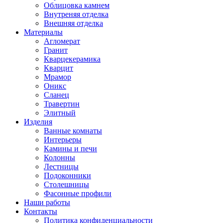
Облицовка камнем
Внутреняя отделка
Внешняя отделка
Материалы
Агломерат
Гранит
Кварцекерамика
Кварцит
Мрамор
Оникс
Сланец
Травертин
Элитный
Изделия
Ванные комнаты
Интерьеры
Камины и печи
Колонны
Лестницы
Подоконники
Столешницы
Фасонные профили
Наши работы
Контакты
Политика конфиденциальности