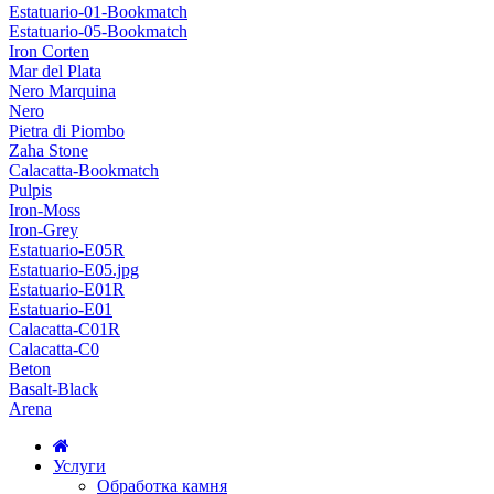
Estatuario-01-Bookmatch
Estatuario-05-Bookmatch
Iron Corten
Mar del Plata
Nero Marquina
Nero
Pietra di Piombo
Zaha Stone
Calacatta-Bookmatch
Pulpis
Iron-Moss
Iron-Grey
Estatuario-E05R
Estatuario-E05.jpg
Estatuario-E01R
Estatuario-E01
Calacatta-C01R
Calacatta-C0
Beton
Basalt-Black
Arena
Услуги
Обработка камня