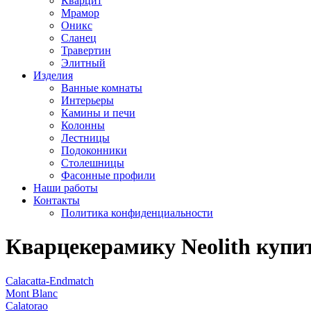
Кварцит
Мрамор
Оникс
Сланец
Травертин
Элитный
Изделия
Ванные комнаты
Интерьеры
Камины и печи
Колонны
Лестницы
Подоконники
Столешницы
Фасонные профили
Наши работы
Контакты
Политика конфиденциальности
Кварцекерамику Neolith купи
Calacatta-Endmatch
Mont Blanc
Calatorao