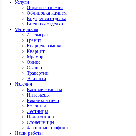
Услуги
Обработка камня
Облицовка камнем
Внутреняя отделка
Внешняя отделка
Материалы
Агломерат
Гранит
Кварцекерамика
Кварцит
Мрамор
Оникс
Сланец
Травертин
Элитный
Изделия
Ванные комнаты
Интерьеры
Камины и печи
Колонны
Лестницы
Подоконники
Столешницы
Фасонные профили
Наши работы