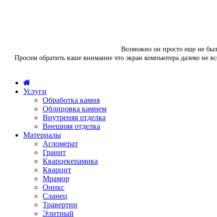
Возможно он просто еще не был 
Просим обратить ваше внимание что экран компьютера далеко не вс
Услуги
Обработка камня
Облицовка камнем
Внутреняя отделка
Внешняя отделка
Материалы
Агломерат
Гранит
Кварцекерамика
Кварцит
Мрамор
Оникс
Сланец
Травертин
Элитный