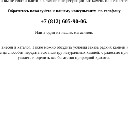
и вы не смогли найти в каталоге интересующий вас камень или его отте
Обратитесь пожалуйста к нашему консультанту по телефону
+7 (812) 605-90-06.
Или в один из наших магазинов.
внесен в каталог. Также можно обсудить условия заказа редких камней
егда способен передать всю палитру натуральных камней, с радостью пр
увидеть и оценить все богатство природной красоты.