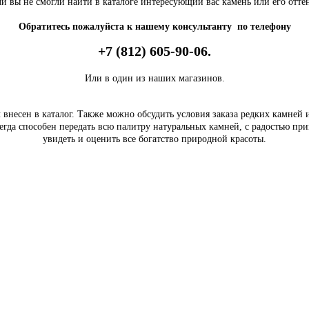
и вы не смогли найти в каталоге интересующий вас камень или его отте
Обратитесь пожалуйста к нашему консультанту по телефону
+7 (812) 605-90-06.
Или в один из наших магазинов.
внесен в каталог. Также можно обсудить условия заказа редких камней
егда способен передать всю палитру натуральных камней, с радостью пр
увидеть и оценить все богатство природной красоты.