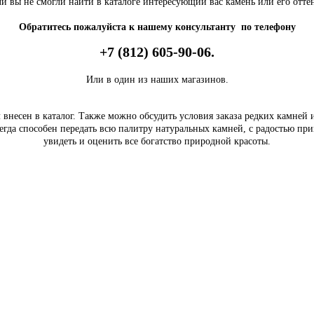
и вы не смогли найти в каталоге интересующий вас камень или его отте
Обратитесь пожалуйста к нашему консультанту по телефону
+7 (812) 605-90-06.
Или в один из наших магазинов.
внесен в каталог. Также можно обсудить условия заказа редких камней
егда способен передать всю палитру натуральных камней, с радостью пр
увидеть и оценить все богатство природной красоты.